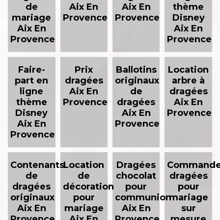
de
Aix En
Aix En
thème
mariage
Provence
Provence
Disney
Aix En
Aix En
Provence
Provence
Faire-
Prix
Ballotins
Location
part en
dragées
originaux
arbre à
ligne
Aix En
de
dragées
thème
Provence
dragées
Aix En
Disney
Aix En
Provence
Aix En
Provence
Provence
Contenants
Location
Dragées
Command
de
de
chocolat
dragées
dragées
décoration
pour
pour
originaux
pour
communion
mariage
Aix En
mariage
Aix En
sur
Provence
Aix En
Provence
mesure