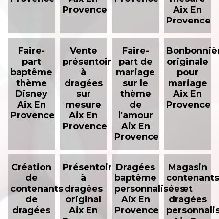
Provence
Aix En
Provence
Faire-
Vente
Faire-
Bonbonniè
part
présentoir
part de
originale
baptême
à
mariage
pour
thème
dragées
sur le
mariage
Disney
sur
thème
Aix En
Aix En
mesure
de
Provence
Provence
Aix En
l'amour
Provence
Aix En
Provence
Création
Présentoir
Dragées
Magasin
de
à
baptême
contenant
contenants
dragées
personnalisées
et
de
original
Aix En
dragées
dragées
Aix En
Provence
personnali