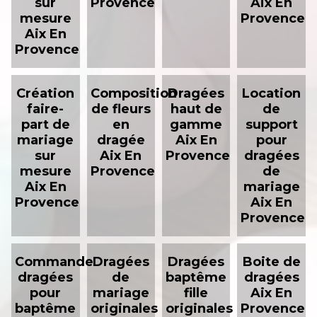
sur
Provence
Aix En
mesure
Provence
Aix En
Provence
Création
Composition
Dragées
Location
faire-
de fleurs
haut de
de
part de
en
gamme
support
mariage
dragée
Aix En
pour
sur
Aix En
Provence
dragées
mesure
Provence
de
Aix En
mariage
Provence
Aix En
Provence
Commande
Dragées
Dragées
Boite de
dragées
de
baptême
dragées
pour
mariage
fille
Aix En
baptême
originales
originales
Provence