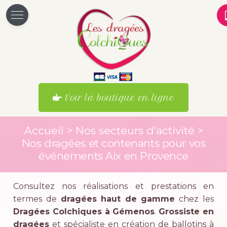
Voir la boutique en ligne
Accueil
>
Nos secteurs d'activité
>
Nos dragées et contenants pour vos
événements Aix en Provence
Consultez nos réalisations et prestations en
termes de
dragées haut de gamme
chez les
Dragées Colchiques à Gémenos
.
Grossiste en
dragées
et spécialiste en création de ballotins à