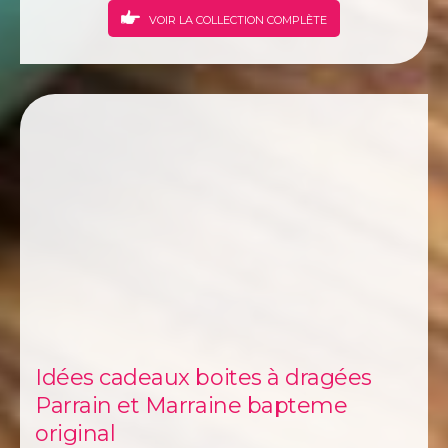
par quel bout commencer. Alors laisser vous
VOIR LA COLLECTION COMPLÈTE
guider par nos soins et notre collection qui
pourra nous l' espérons,...
Idées cadeaux boites à dragées
Parrain et Marraine bapteme
original