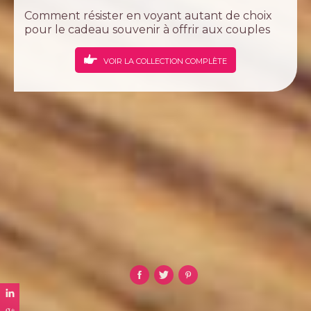
Comment résister en voyant autant de choix
pour le cadeau souvenir à offrir aux couples
qui auront se jour là, une grande fierté en
cette célébration d' avoir une filleul ou une
VOIR LA COLLECTION COMPLÈTE
filleule pour le restant de sa vie.Un
professionnel spécialiste de la...