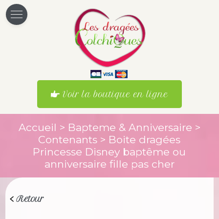
Voir la boutique en ligne
Accueil
>
Bapteme & Anniversaire
>
Contenants
> Boite dragées
Princesse Disney baptême ou
anniversaire fille pas cher
Retour