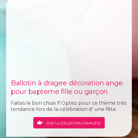
Ballotin à dragee décoration ange
pour bapteme fille ou garçon
Faites le bon choix !!! Optez pour ce thème trés
tendance lors de la célébration d' une fête
familiale comme le baptême, un anniversaire
et même la communion. Le thème des anges
VOIR LA COLLECTION COMPLÈTE
est un sujet qui a été exploré dans de...