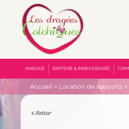
MARIAGE
BAPTEME & ANNIVERSAIRE
COM
Accueil
>
Location de supports
> 
Retour