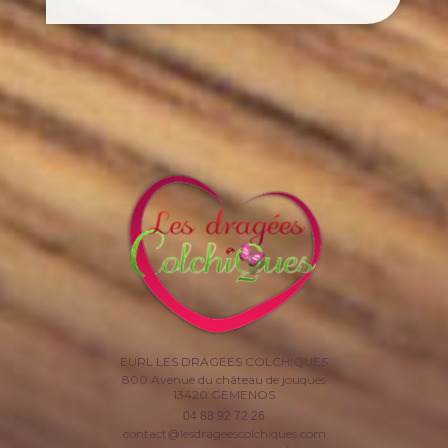
occasion d'un mariage, bapteme ou
communion....
EURL LES DRAGEES COLCHIQUES
800 Avenue du château de jouques
13420
GEMENOS
04 88 92 72 26
contact@lesdrageescolchiques.com