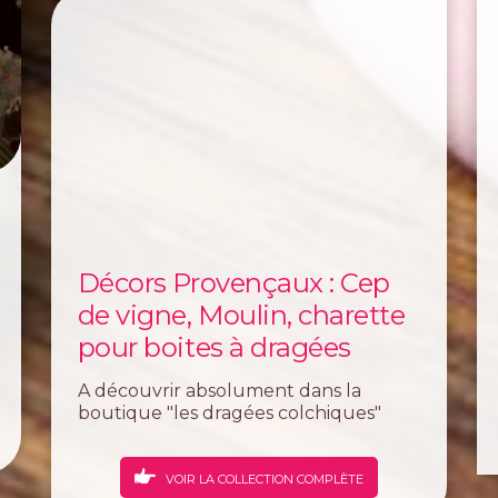
Décors Provençaux : Cep
de vigne, Moulin, charette
pour boites à dragées
A découvrir absolument dans la
boutique "les dragées colchiques"
spécialisée dans les présentoirs à
dragées pour poser ses boites à
dragées sur un thème Provençal à l'
VOIR LA COLLECTION COMPLÈTE