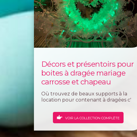
Décors et présentoirs pour
boites à dragée mariage
carrosse et chapeau
Où trouvez de beaux supports à la
location pour contenant à dragées c'
est chez les dragées colchiques dans
les bouches du Rhône. Magasin
spécialisé dans la confection sur
VOIR LA COLLECTION COMPLÈTE
présentoir de bonbonnières pour
cérémonie...