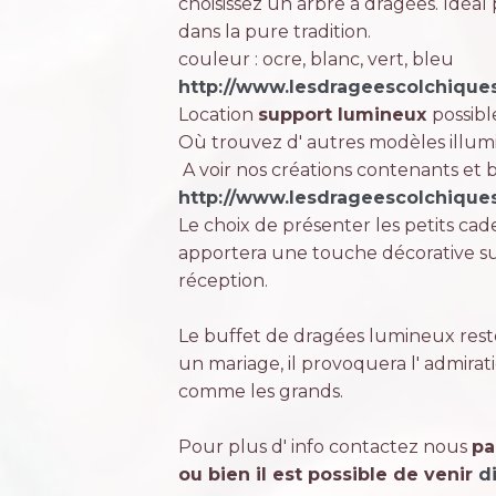
choisissez un arbre à dragées. Idéa
dans la pure tradition.
couleur : ocre, blanc, vert, bleu
http://www.lesdrageescolchique
Location
support lumineux
possib
Où trouvez d' autres modèles illuminé
A voir nos créations contenants et 
http://www.lesdrageescolchiques
Le choix de présenter les petits cad
apportera une touche décorative su
réception.
Le buffet de dragées lumineux rest
un mariage, il provoquera l' admirat
comme les grands.
Pour plus d' info contactez nous
pa
ou bien il est possible de venir
d