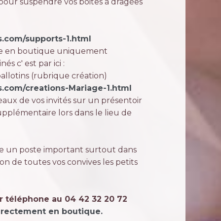
l pour suspendre vos boites à dragées
s.com/supports-1.html
le en boutique uniquement
s c' est par ici :
ballotins (rubrique création)
.com/creations-Mariage-1.html
eaux de vos invités sur un présentoir
pplémentaire lors dans le lieu de
e un poste important surtout dans
ion de toutes vos convives les petits
r téléphone au 04 42 32 20 72
irectement en boutique.