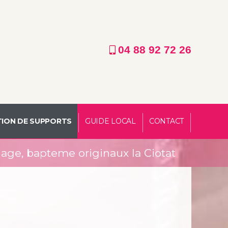
04 88 92 72 26
ION DE SUPPORTS
GUIDE LOCAL
CONTACT
ge, bapteme originaux la Ciotat