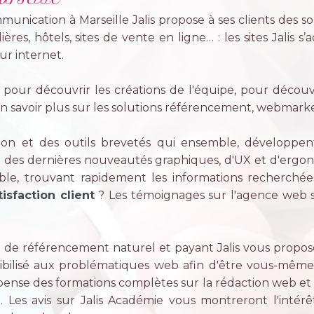
unication à Marseille Jalis propose à ses clients des so
ères, hôtels, sites de vente en ligne… : les sites Jalis s
ur internet.
e pour découvrir les créations de l'équipe, pour découvr
r en savoir plus sur les solutions référencement, webmark
ion et des outils brevetés qui ensemble, développe
ait des dernières nouveautés graphiques, d'UX et d'ergono
le, trouvant rapidement les informations recherchée
tisfaction client
? Les témoignages sur l'agence web s
de référencement naturel et payant Jalis vous propose 
ibilisé aux problématiques web afin d'être vous-même 
spense des formations complètes sur la rédaction web e
 Les avis sur Jalis Académie vous montreront l'inté