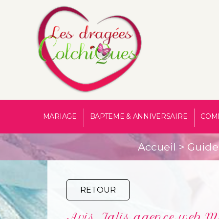
MARIAGE
BAPTEME & ANNIVERSAIRE
COM
Accueil
>
Guide 
RETOUR
Avis Jalis agence web Ma