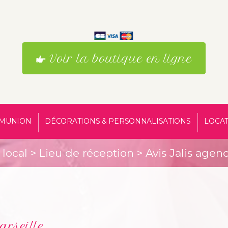
Voir la boutique en ligne
MUNION
DÉCORATIONS & PERSONNALISATIONS
LOCAT
local
>
Lieu de réception
> Avis Jalis agen
rseille