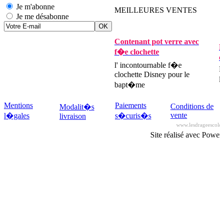
Je m'abonne
MEILLEURES VENTES
Je me désabonne
Contenant pot verre avec
f�e clochette
l' incontournable f�e
clochette Disney pour le
bapt�me
Mentions
Paiements
Conditions de
Modalit�s
vente
l�gales
s�curis�s
livraison
www.lesdrageescol
Site réalisé avec Pow