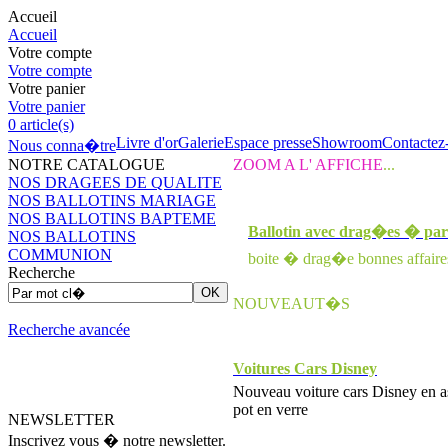
Accueil
Accueil
Votre compte
Votre compte
Votre panier
Votre panier
0
article(s)
Livre d'or
Galerie
Espace presse
Showroom
Contactez
Nous conna�tre
NOTRE CATALOGUE
ZOOM A L' AFFICHE
...
NOS DRAGEES DE QUALITE
NOS BALLOTINS MARIAGE
NOS BALLOTINS BAPTEME
Ballotin avec drag�es � part
NOS BALLOTINS
COMMUNION
boite � drag�e bonnes affaire
Recherche
NOUVEAUT�S
Recherche avancée
Voitures Cars Disney
Nouveau voiture cars Disney en a
pot en verre
NEWSLETTER
Inscrivez vous � notre newsletter.