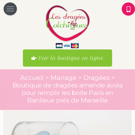
Voir la boutique en ligne
Accueil
>
Mariage
>
Dragées
>
Boutique de dragées amande avola
pour remplir les boite Paris en
Banlieue prés de Marseille