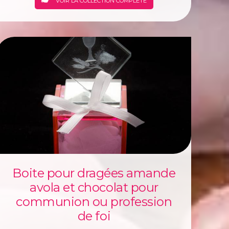
VOIR LA COLLECTION COMPLÈTE
Boite pour dragées amande
avola et chocolat pour
communion ou profession
de foi