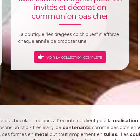
invités et décoration
communion pas cher
La boutique "les dragées colchiques" s' efforce
chaque année de proposer une...
VOIR LA COLLECTION COMPLÈTE
 ou chocolat. Toujours à l' écoute du client pour la
réalisation
sons un choix trés élargi de
contenants
comme des pots en
v
, des formes en
métal
out tout simplement en
tulles
. Les
cou