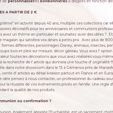
nt de
personnaliser
les
bonbonnières
à dragées en fonction des 
S A PARTIR DE 2 €
tême" en activité depuis 40 ans, multiplie ces collections car el
ssoires décoratifs pour les anniversaires et communions professi
 avez un thème en particulier et souhaitez avoir des idées ? Et
e magasin qui satisfera vos désirs à petits prix. Avec plus de 800
t formes différentes, personnages Disney, animaux, insectes, perl
coupe bois et plexi sur mesure, décor gâteau. Vous avez l' option
aleur toutes les décorations que vous avez réalisées vous-même
à la recherche de l' article qui donnera une touche d' originalité !
tèle dans notre showroom dans le 13 à Gémenos prés de Marseil
, vente d' articles au détail livraison partout en France et en Eur
e idée pensez à nous contacter, un professionnel du cadeau souve
our la réussite de vos événements privés en famille. Une règle d' 
rdant la qualité de nos produits.
ommunion ou confirmation ?
munion, également appelée l'Eucharistie, est un sacrement chr