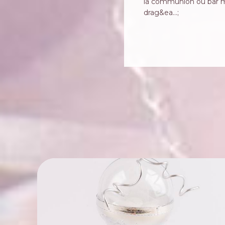
la communion ou bar mi
drag&ea...;