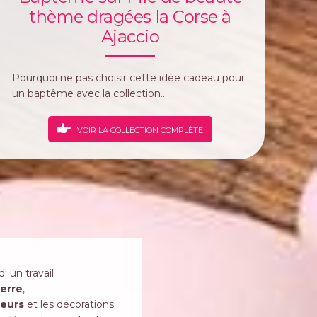
thème dragées la Corse à
Ajaccio
Pourquoi ne pas choisir cette idée cadeau pour
un baptême avec la collection...
VOIR LA COLLECTION COMPLÈTE
d' un travail
erre
,
leurs
et les décorations