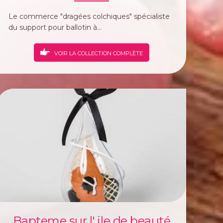
Le commerce "dragées colchiques" spécialiste
du support pour ballotin à...
VOIR LA COLLECTION COMPLÈTE
Bapteme sur l' ile de beauté