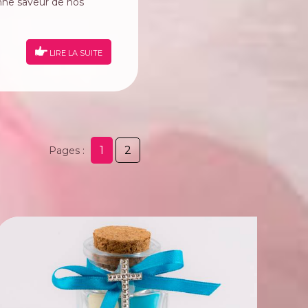
onne saveur de nos
LIRE LA SUITE
1
2
Pages :