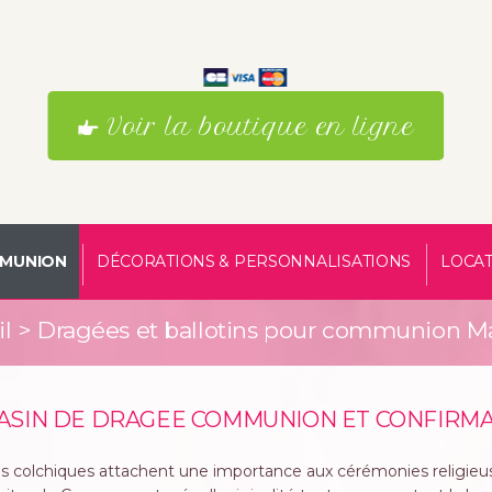
Voir la boutique en ligne
MUNION
DÉCORATIONS & PERSONNALISATIONS
LOCAT
l
>
Dragées et ballotins pour communion Ma
ASIN DE DRAGEE COMMUNION ET CONFIRMA
es colchiques attachent une importance aux cérémonies religie