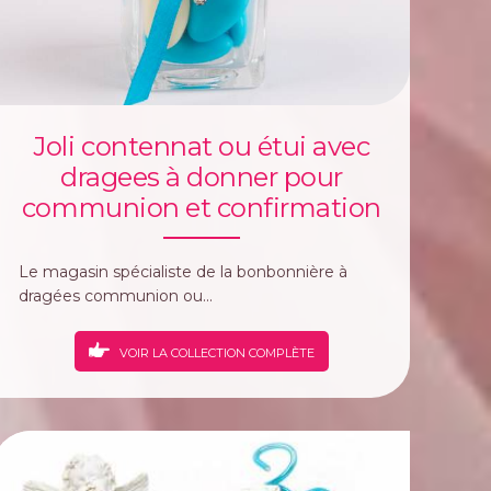
Joli contennat ou étui avec
dragees à donner pour
communion et confirmation
Le magasin spécialiste de la bonbonnière à
dragées communion ou...
VOIR LA COLLECTION COMPLÈTE