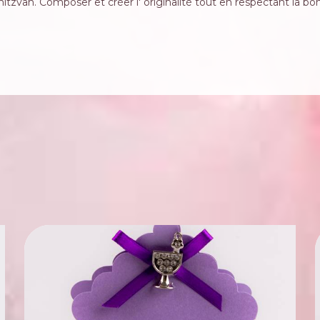
tzvah. Composer et créer l' originalité tout en respectant la b