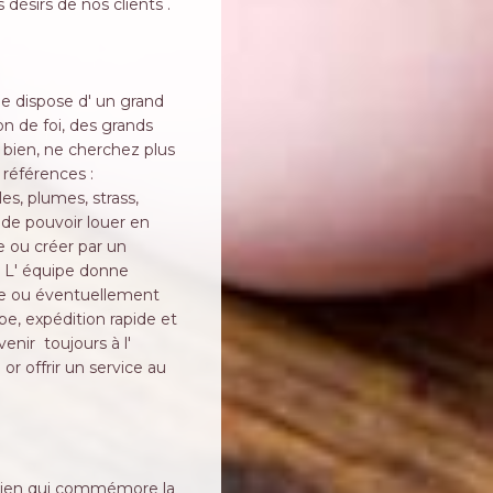
désirs de nos clients .
le dispose d' un grand
on de foi, des grands
 bien, ne cherchez plus
 références :
es, plumes, strass,
 de pouvoir louer en
 ou créer par un
!! L' équipe donne
le ou éventuellement
ope, expédition rapide et
nir toujours à l'
or offrir un service au
étien qui commémore la