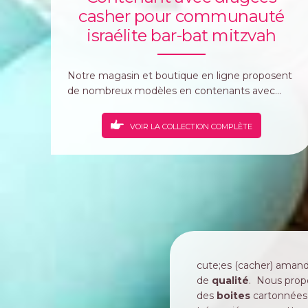
casher pour communauté
israélite bar-bat mitzvah
Notre magasin et boutique en ligne proposent
de nombreux modèles en contenants avec...
VOIR LA COLLECTION COMPLÈTE
cute;es (cacher) amande
de
qualité
. Nous propo
des
boites
cartonnées