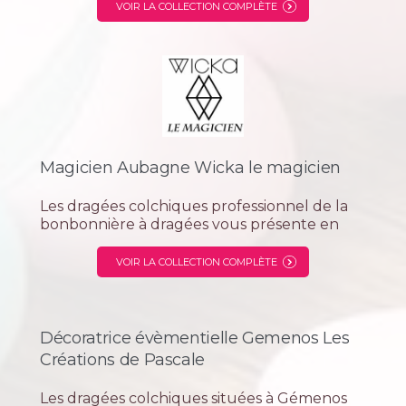
professionnel depuis 1974 dans la réparation
VOIR LA COLLECTION COMPLÈTE
multi-marques comme Honda, Yamaha,
Suzuki, Kawasaki, BMW, Triumph. Et le...
Magicien Aubagne Wicka le magicien
Les dragées colchiques professionnel de la
bonbonnière à dragées vous présente en
exclusivité, Wicka le magicien pour toutes
occasions professionnelles ou familiales "Une
VOIR LA COLLECTION COMPLÈTE
animation artistique et originale. Une magie
moderne et conviviale pour donner...
Décoratrice évèmentielle Gemenos Les
Créations de Pascale
Les dragées colchiques situées à Gémenos