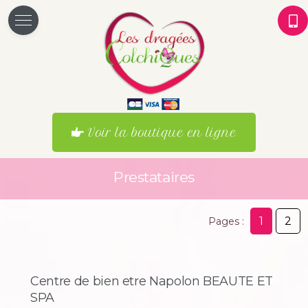
Voir la boutique en ligne
Prestataires
1
2
Pages :
Centre de bien etre Napolon BEAUTE ET
SPA