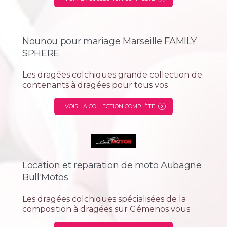
sanitaire, climatisation et chauffage. Située
à...
Nounou pour mariage Marseille FAMILY
SPHERE
Les dragées colchiques grande collection de
contenants à dragées pour tous vos
célébrations vous présentent la société
Family Sphère spécialisée dans la garde d'
VOIR LA COLLECTION COMPLÈTE
enfant.
Location et reparation de moto Aubagne
Bull'Motos
Les dragées colchiques spécialisées de la
composition à dragées sur Gémenos vous
proposent la société Bull'Motos