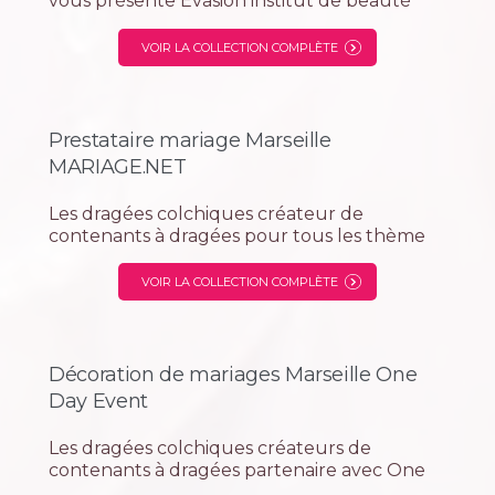
vous présente Evasion institut de beauté
soin du corps.
VOIR LA COLLECTION COMPLÈTE
Prestataire mariage Marseille
MARIAGE.NET
Les dragées colchiques créateur de
contenants à dragées pour tous les thème
partenaire exclusif avec la société
mariage.net site de mise en relation avec les
VOIR LA COLLECTION COMPLÈTE
prestataires du mariage salle de réception,
voiture, coffreur, costume, robe de...
Décoration de mariages Marseille One
Day Event
Les dragées colchiques créateurs de
contenants à dragées partenaire avec One
Day Event spécialiste de la décoration et l'