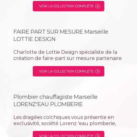
organisation de votre mariage.
VOIR LA COLLECTION COMPLÈTE
FAIRE PART SUR MESURE Marseille
LOTTIE DESIGN
Charlotte de Lottie Design spécialiste de la
création de faire-part sur mesure partenaire
avec les dragées colchiques magasin et
boutique en ligne de ballotions à dragées
VOIR LA COLLECTION COMPLÈTE
pour tous vos évènements festifs comme
mariage, baptême, anniversaire...
Plombier chauffagiste Marseille
LORENZ'EAU PLOMBERIE
Les dragées colchiques vous présente en
exclusivité, société Lorenz 'eau plomberie,
un professionnel spécialiste depuis 20 ans
dans la réparation et dans la rénovation de
VOIR LA COLLECTION COMPLÈTE