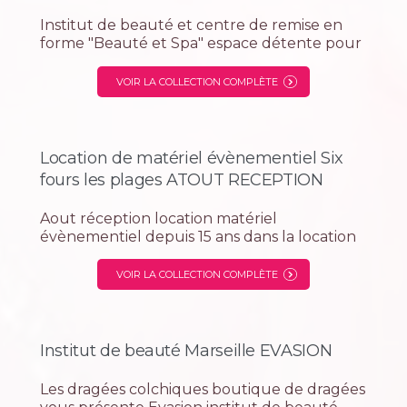
Institut de beauté et centre de remise en
forme "Beauté et Spa" espace détente pour
le bien être partenaire avec les dragées
colchiques le N° 1 de la bonbonnière
VOIR LA COLLECTION COMPLÈTE
dragées en Provence Alpes Cote d' Azur
pour mariage, anniversaire, communion et...
Location de matériel évènementiel Six
fours les plages ATOUT RECEPTION
Aout réception location matériel
évènementiel depuis 15 ans dans la location
de matériel et mobilier pout tous types de
réception professionnel ou privé partenaire
VOIR LA COLLECTION COMPLÈTE
avec les dragées colchiques spécialiste du
cadeau pour les...
Institut de beauté Marseille EVASION
Les dragées colchiques boutique de dragées