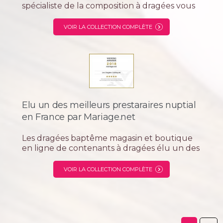
spécialiste de la composition à dragées vous
présentent la société "Les créations de
Pascale" décoratrice pour tous vos
VOIR LA COLLECTION COMPLÈTE
évènement privés ou...
Elu un des meilleurs prestaraires nuptial
en France par Mariage.net
Les dragées baptême magasin et boutique
en ligne de contenants à dragées élu un des
meilleurs prestataires nuptial par les
utilisateurs du site le plus reconnu en
VOIR LA COLLECTION COMPLÈTE
France leader dans le monde MARIAGE.NET
Résultat ressorti par les avis de nos clients
qui ont...