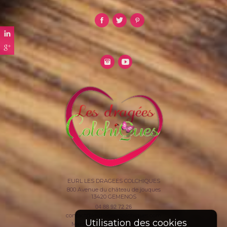
EURL LES DRAGEES COLCHIQUES
800 Avenue du château de jouques
13420
GEMENOS
04 88 92 72 26
contact@lesdrageescolchiques.com
Mardi au Samedi >>> 10H / 19 H