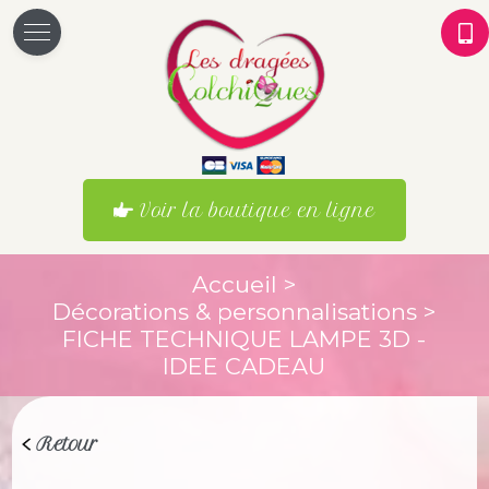
Voir la boutique en ligne
Accueil
>
Décorations & personnalisations
>
FICHE TECHNIQUE LAMPE 3D -
IDEE CADEAU
Retour