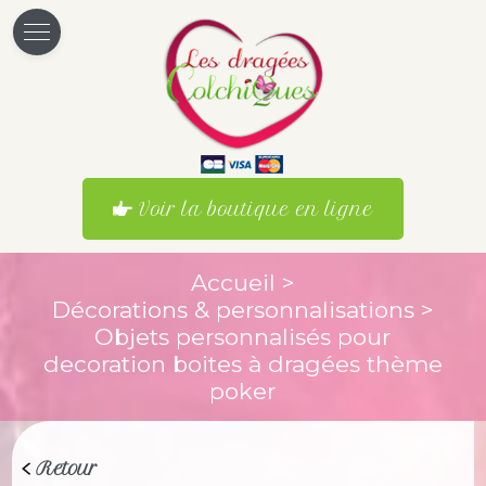
Voir la boutique en ligne
Accueil
>
Décorations & personnalisations
>
Objets personnalisés pour
decoration boites à dragées thème
poker
Retour