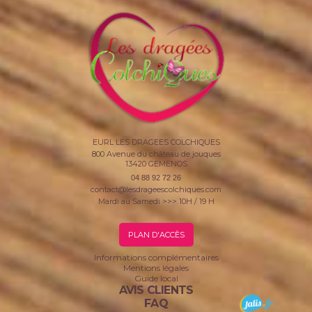
EURL LES DRAGEES COLCHIQUES
800 Avenue du château de jouques
13420
GEMENOS
04 88 92 72 26
contact@lesdrageescolchiques.com
Mardi au Samedi >>> 10H / 19 H
PLAN D'ACCÈS
Informations complémentaires
Mentions légales
Guide local
AVIS CLIENTS
FAQ