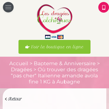
Voir la boutique en ligne
Accueil
>
Bapteme & Anniversaire
>
Dragées
> Où trouver des dragées
"pas cher" Italienne amande avola
fine 1 KG à Aubagne
Retour