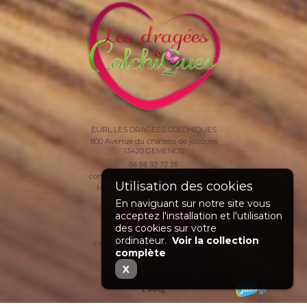
EURL LES DRAGEES COLCHIQUES
800 Avenue du château de jouques
13420
GEMENOS
04 88 92 72 26
contact@lesdrageescolchiques.com
Mardi au Samedi >>> 10H / 19 H
En naviguant sur notre site vous
acceptez l'installation et l'utilisation
PLAN D'ACCÈS
des cookies sur votre
ordinateur.
Voir la collection
Informations complémentaires
complète
Mentions légales
Guide local
X
AVIS CLIENTS
FAQ