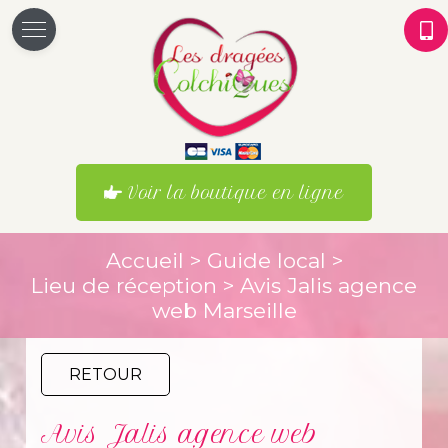
Voir la boutique en ligne
Accueil
>
Guide local
>
Lieu de réception
> Avis Jalis agence
web Marseille
RETOUR
Avis Jalis agence web