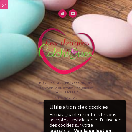
EURL LES DRAGEES COLCHIQUES
800 Avenue du château de jouques
13420
GEMENOS
04 88 92 72 26
contact@lesdrageescolchiques.com
Mardi au Samedi >>> 10H / 19 H
En naviguant sur notre site vous
acceptez l'installation et l'utilisation
PLAN D'ACCÈS
des cookies sur votre
ordinateur.
Voir la collection
Informations complémentaires