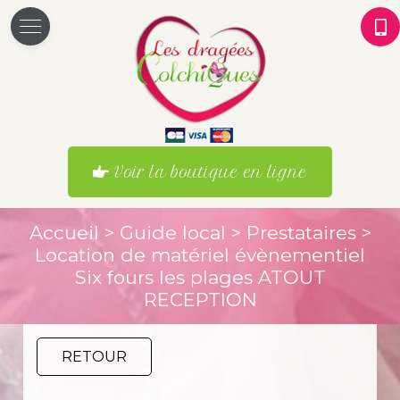
Voir la boutique en ligne
Accueil
>
Guide local
>
Prestataires
>
Location de matériel évènementiel
Six fours les plages ATOUT
RECEPTION
RETOUR