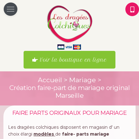
Voir la boutique en ligne
Accueil
>
Mariage
>
Création faire-part de mariage original
Marseille
FAIRE PARTS ORIGINAUX POUR MARIAGE
Les dragées colchiques disposent en magasin d' un
choix élargi
modèles
de
faire- parts mariage