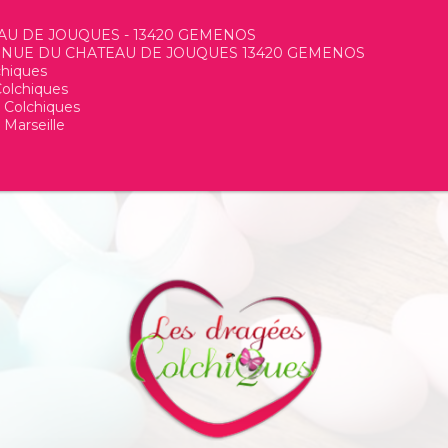
AU DE JOUQUES - 13420 GEMENOS
NUE DU CHATEAU DE JOUQUES 13420 GEMENOS
chiques
olchiques
 Colchiques
 Marseille