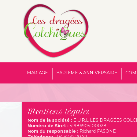
MARIAGE
BAPTEME & ANNIVERSAIRE
COM
Mentions légales
Nom de la société :
E.U.R.L LES DRAGÉES COL
Numéro de Siret :
51986905100028
Nom du responsable :
Richard FASONE
Téléphone :
04.42.32.20.72