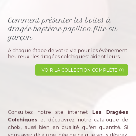
Comment présenter les boites à
dragée baptême papillon fille ou
garçon
A chaque étape de votre vie pour les évènement
heureux "les dragées colchiques" aident leurs
clients à trouver le cadeau souvenir tendance à
donner aux convives quand vous allez célébrer
VOIR LA COLLECTION COMPLÈTE
le...
Consultez notre site internet
Les Dragées
Colchiques
et découvrez notre catalogue de
choix, aussi bien en qualité qu'en quantité. Si
vous avez déjà une idée de ce que vous désirez,