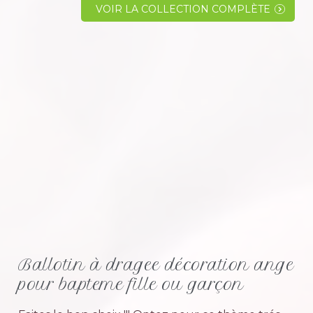
simplement un fan invétéré. Et pour les
VOIR LA COLLECTION COMPLÈTE
passionnés du ballon rond qui pratiquent de
prés...
Ballotin à dragee décoration ange
pour bapteme fille ou garçon