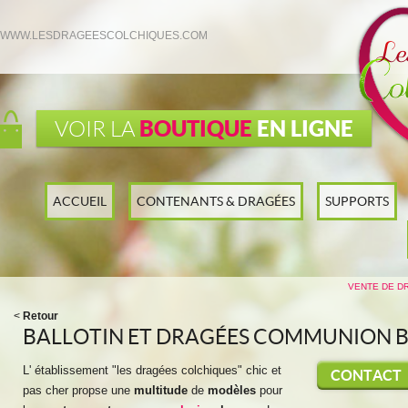
WWW.LESDRAGEESCOLCHIQUES.COM
BOUTIQUE
EN LIGNE
VOIR LA
ACCUEIL
CONTENANTS & DRAGÉES
SUPPORTS
VENTE DE D
<
Retour
BALLOTIN ET DRAGÉES COMMUNION 
L' établissement "les dragées colchiques" chic et
CONTACT
pas cher propse une
multitude
de
modèles
pour