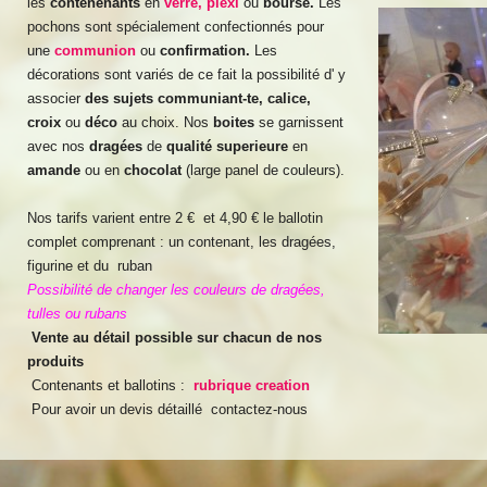
les
contenenants
en
verre, plexi
ou
bourse.
Les
pochons sont spécialement confectionnés pour
une
communion
ou
confirmation.
Les
décorations sont variés de ce fait la possibilité d' y
associer
des sujets communiant-te, calice,
croix
ou
déco
au choix. Nos
boites
se garnissent
avec nos
dragées
de
qualité
superieure
en
amande
ou en
chocolat
(large panel de couleurs).
Nos tarifs varient entre 2 € et 4,90 € le ballotin
complet comprenant : un contenant, les dragées,
figurine et du ruban
Possibilité de changer les couleurs de dragées,
tulles ou rubans
Vente au détail possible sur chacun de nos
produits
Contenants et ballotins :
rubrique creation
Pour avoir un devis détaillé contactez-nous