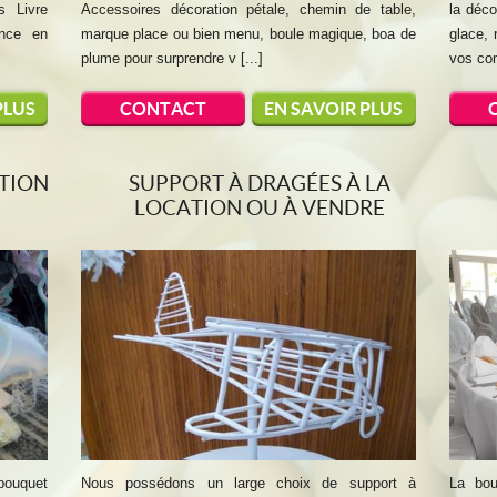
s Livre
Accessoires décoration pétale, chemin de table,
la déco
ance en
marque place ou bien menu, boule magique, boa de
glace, 
plume pour surprendre v [...]
vos com
PLUS
CONTACT
EN SAVOIR PLUS
TION
SUPPORT À DRAGÉES À LA
LOCATION OU À VENDRE
bouquet
Nous possédons un large choix de support à
La bou