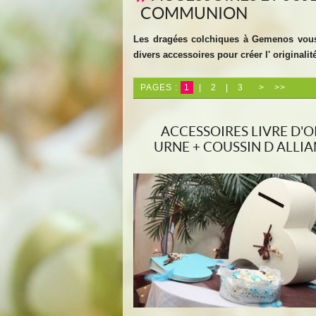
COMMUNION
Les dragées colchiques à Gemenos vous p
divers accessoires pour
créer l' original
PAGES :
1
|
2
|
3
>
>>
ACCESSOIRES LIVRE D'O
URNE + COUSSIN D ALLI