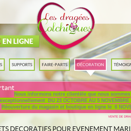
E
EN LIGNE
S
SUPPORTS
FAIRE-PARTS
DÉCORATION
TÉMOIG
rtant
Nous informons notre clientèle que nous sommes
exceptionnellement DU 23 OCTOBRE AU 5 NOVEMBRE 
Réouverture du magasin et boutique en ligne le 6 NO
VENTE DE DRA
JETS DECORATIFS POUR EVENEMENT MAR