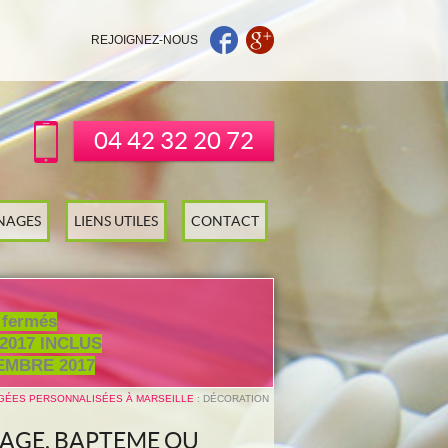
REJOIGNEZ-NOUS
04 42 32 20 72
NAGES
LIENS UTILES
CONTACT
 fermés
2017 INCLUS
VEMBRE 2017
GÉES PERSONNALISÉES À MARSEILLE
: DÉCORATION
IAGE, BAPTEME OU