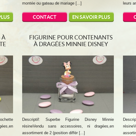
montée ou gateau de mariage [...]
leurs ar
PLUS
CONTACT
EN SAVOIR PLUS
 À
FIGURINE POUR CONTENANTS
TE
À DRAGÉES MINNIE DISNEY
lochette
Descriptif: Superbe Figurine Disney Minnie
Descri
gées,en
résineVendu sans accessoires, ni dragées,en
résine
assortiment de 2 (position différ [...]
assortim