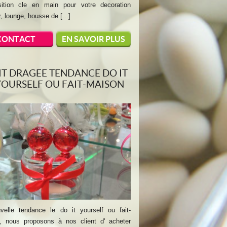
ition cle en main pour votre decoration
r, lounge, housse de [...]
CONTACT
EN SAVOIR PLUS
IT DRAGEE TENDANCE DO IT
YOURSELF OU FAIT-MAISON
velle tendance le do it yourself ou fait-
, nous proposons à nos client d' acheter