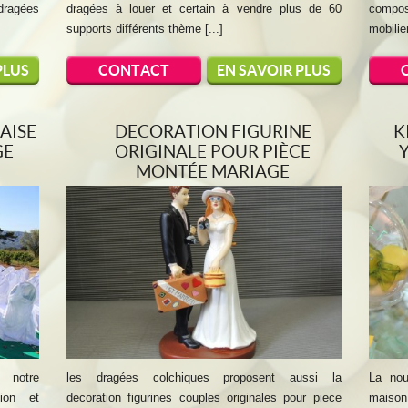
dragées
dragées à louer et certain à vendre plus de 60
compos
supports différents thème [...]
mobilie
PLUS
CONTACT
EN SAVOIR PLUS
AISE
DECORATION FIGURINE
K
GE
ORIGINALE POUR PIÈCE
MONTÉE MARIAGE
 notre
les dragées colchiques proposent aussi la
La nou
tion et
decoration figurines couples originales pour piece
maison