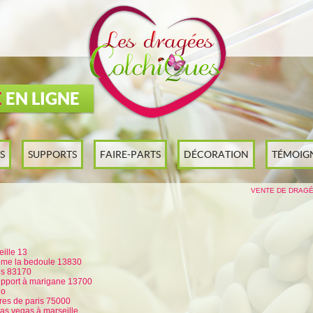
E
EN LIGNE
S
SUPPORTS
FAIRE-PARTS
DÉCORATION
TÉMOIG
VENTE DE DRAGÉ
eille 13
teme la bedoule 13830
es 83170
upport à marigane 13700
io
pres de paris 75000
as vegas à marseille