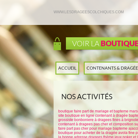
WWW.LESDRAGEESCOLCHIQUES.COM
BOUTIQU
VOIR LA
ACCUEIL
CONTENANTS & DRAGÉE
NOS ACTIVITÉS
boutique faire part de mariage et bapteme mars
site boutique en ligne contenant à dragée bap
grossiste bonboniere à dragees fines à brignol
contenant à dragees pas cher et composition s
faire part pas cher pour mariage bapteme ajacc
boutique pour acheter de la dragée avola fine 
la bonne adresse dragees thème jeux poker et l