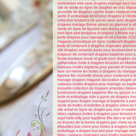
contnenant vide sans dragées mariage pour t
site de vente en ligne de dragées en vrac Mars
grossiste de dragées cacher toutes couleurs ma
vente d' emballage en kit pour dragées à Vitrol
collection tendance de pot en verre avec dragé
dragees mariage thème amour ou glamour à vit
Vente en ligne de figurine cars disney pas che
mon faire part tendance et original à thème su
porte dragées pour mariage en kit à bastia 202
magasin et boutique en ligne contenant dragée
boite et contenant à dragées originales glamo
site dragées amande avola pour bonbonniere t
magasin de contenant dragees bapteme pour j
forme plastique boule et goute pour dragées m
composition boite à dragées livraison en Marti
cadeaux invités bapteme pour parrain et marr
faire soi-meme les boites à dragees du mariag
figurine fée clochette disney pour contenant à
mariage dragees magasin decoration dragée 
cadeaux invités dragées pour mariage ou bapt
nouvelle collection de dragees amandes itali
bonboniere dragées bapteme fllle ou garçon à 
boite et emballage vide à garnir de dragées livr
support pour dragée mariage et bapteme à pari
vente de boites et ballotins à dragées vides en 
site achat en ligne de dragée pas cher st maxi
idées cadeaux boites à dragées pour témoins
sujet hello kitty pour baptême fille dans le var 8
ou trouvez de la bonne dragées pas chere au dé
etiquettes pas chere pour boites à dragees mari
emballage a dragee tout pret pour mariage mar
idées cadeaux originales pour invités mariage 