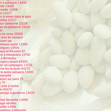
ous à aubagne 13400
eille 13008
rseille 13008
les 13127
es à nimes dans le gars
rolles 13127
r sur Gardanne 13120
r aix en provence 13100
00
s en corse 20000
ur pres de monaco
oulon var
umeaux auriol 13390
artigues 13500
nique et Réunion 97
aine à marignane 13700
e à Bordeaux
 dragées toulon 83000
plan de campagne 13170
eme les lecques 83270
enne avola aubagne 13400
marseille
aison sur paris 75
s 75
Corse à bastia
min 83470
 mariage à gemenos 13420
3
tail Marseille 13008
age vitrolles
seille 13006
bapteme à marseille