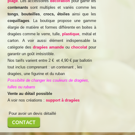
plage
. Les accessoires
décoration
pour garnir les
contenants
sont multiples et variés comme les
tongs
,
bouteilles
,
crocs, étoiles
ainsi que les
coquillages
. La boutique propose une gamme
élargie de matière et formes différente en boites à
dragées comme le verre, tulle,
plastique
, métal et
carton. A voir aussi élément indispensable la
catègorie des
dragées amande
ou
chocolat
pour
garantir un goût irrésistible.
Nos tarifs varient entre 2 € et 4,90 € par ballotin
tout inclus comprenant : un contenant , les
dragées, une figurine et du ruban
Possibilté de changer les couleurs de dragées,
tulles ou rubans
Vente au détail possible
A voir nos créations :
support à dragées
Pour avoir un devis détaillé
CONTACT