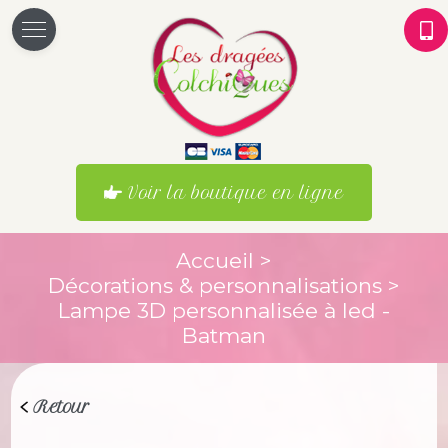
Voir la boutique en ligne
Accueil
>
Décorations & personnalisations
>
Lampe 3D personnalisée à led -
Batman
Retour