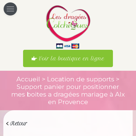
Voir la boutique en ligne
Accueil
>
Location de supports
>
Support panier pour positionner
mes boites a dragées mariage à AIx
en Provence
Retour