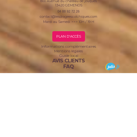
800 Avenue du château de jouques
13420
GEMENOS
04 88 92 72 26
contact@lesdrageescolchiques.com
Mardi au Samedi >>> 10H / 19 H
PLAN D'ACCÈS
Informations complémentaires
Mentions légales
Guide local
AVIS CLIENTS
FAQ