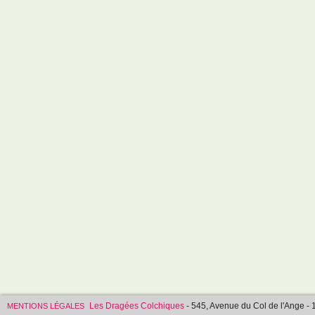
Les Dragées Colchiques
- 545, Avenue du Col de l'Ange
MENTIONS LÉGALES