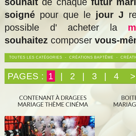
souhait
de chaque
futur mar
soigné
pour que le
jour J
re
possible
d' acheter la
m
souhaitez
composer
vous-m
TOUTES LES CATÉGORIES
-
CRÉATIONS BAPTÊME
-
CRÉAT
PAGES :
1
|
2
|
3
|
4
>
CONTENANT À DRAGEES
BOIT
MARIAGE THÈME CINÉMA
MARIAG