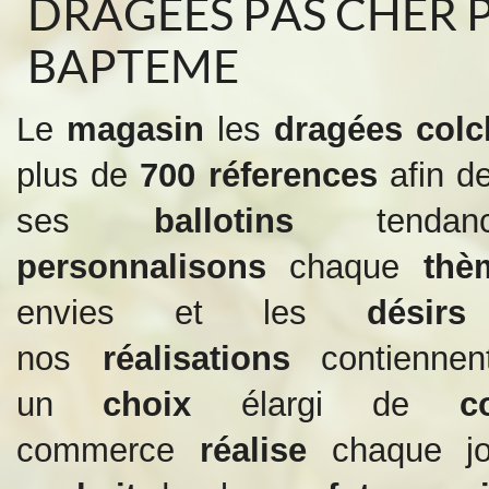
DRAGEES PAS CHER 
BAPTEME
Le
magasin
les
dragées col
plus de
700 réferences
afin de
ses
ballotins
ten
personnalisons
chaque
th
envies et les
dési
nos
réalisations
contienn
un
choix
élargi de
co
commerce
réalise
chaque jo