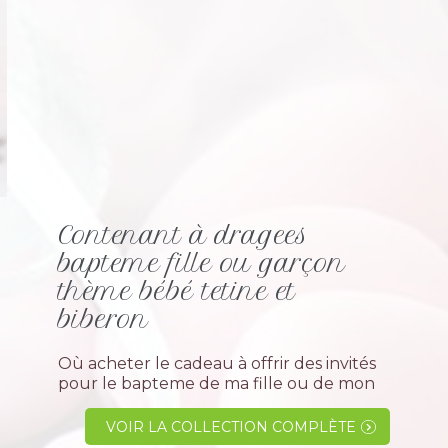
Contenant à dragees
bapteme fille ou garçon
thème bébé tetine et
biberon
Où acheter le cadeau à offrir des invités
pour le bapteme de ma fille ou de mon
fils ?C' est trés simple, les dragées
colchiques un professionnel spécialisé
VOIR LA COLLECTION COMPLÈTE
depuis plus de 40 printemps la