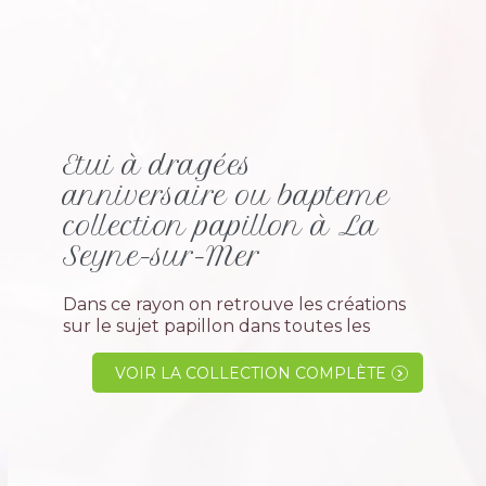
Etui à dragées
anniversaire ou bapteme
collection papillon à La
Seyne-sur-Mer
Dans ce rayon on retrouve les créations
sur le sujet papillon dans toutes les
options de réalisations. nous avons
sélectionné quelques contenants
VOIR LA COLLECTION COMPLÈTE
comme la boîte plexiglas, le pot en verre,
la goutte plastique ou...