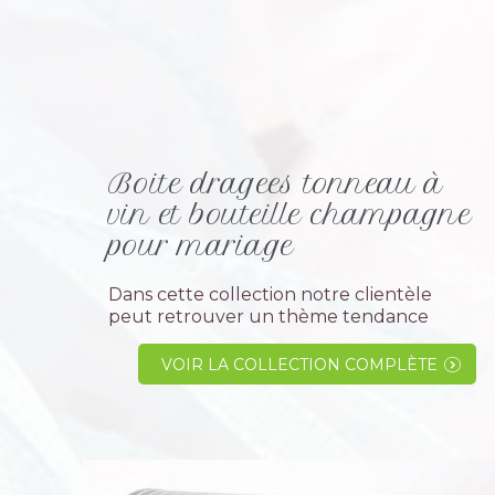
Boite dragees tonneau à
vin et bouteille champagne
pour mariage
Dans cette collection notre clientèle
peut retrouver un thème tendance
pour les amateurs de vin et champagne
composé de boites garnies de dragées
VOIR LA COLLECTION COMPLÈTE
fines. Si votre évènement ce passe dans
un vignoble alors...