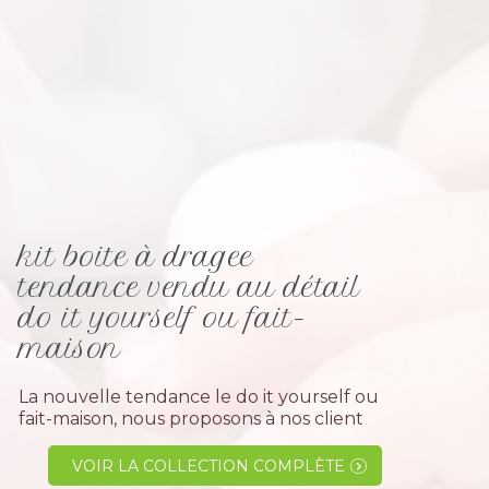
kit boite à dragee
tendance vendu au détail
do it yourself ou fait-
maison
La nouvelle tendance le do it yourself ou
fait-maison, nous proposons à nos client
d' acheter leurs articles en Kit ou au
détail à faire soi-même. Comme le pot en
VOIR LA COLLECTION COMPLÈTE
verre, l' emballage en plexi, le contenant