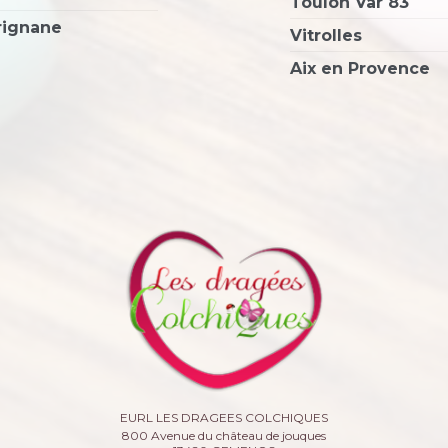
Toulon Var 83
rignane
Vitrolles
Aix en Provence
EURL LES DRAGEES COLCHIQUES
800 Avenue du château de jouques