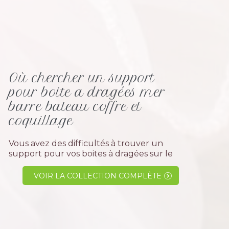
Où chercher un support
pour boite a dragées mer
barre bateau coffre et
coquillage
Vous avez des difficultés à trouver un
support pour vos boites à dragées sur le
thème de la mer ou l' exotisme, alors
vous êtes au bon endroit nous avons la
VOIR LA COLLECTION COMPLÈTE
solution pour le présentoir.La grande...