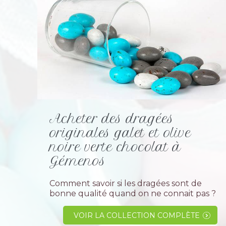
Acheter des dragées
originales galet et olive
noire verte chocolat à
Gémenos
Comment savoir si les dragées sont de
bonne qualité quand on ne connait pas ?
Et bien c' est trés simple faites appel à un
professionnel spécialiste dans la dragée,
VOIR LA COLLECTION COMPLÈTE
ayant des années d'...