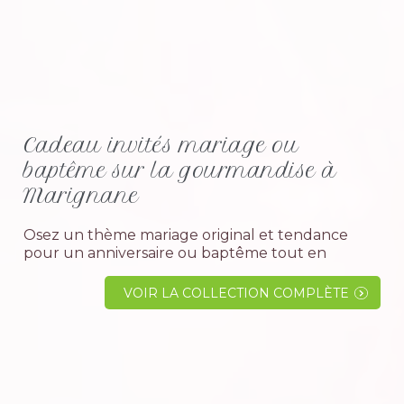
Cadeau invités mariage ou
baptême sur la gourmandise à
Marignane
Osez un thème mariage original et tendance
pour un anniversaire ou baptême tout en
douceur avec la gourmandise. Le grand choix d'
accessoires colorés comme la pomme d' amour,
VOIR LA COLLECTION COMPLÈTE
le macaron, le sucre d' orge, cup cake ou bien le...