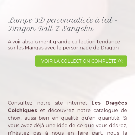
Lampe 3D personnalisée à led -
Dragon Ball Z Sangoku
A voir absolument grande collection tendance
sur les Mangas avec le personnage de Dragon
Ball Z Sangoku.Idée cadeau idéal pour un
homme ?La lampe Sangoku sera le cadeau idéal
VOIR LA COLLECTION COMPLÈTE
pour un homme qu' il adolescent ou grand
peut...
Consultez notre site internet
Les Dragées
Colchiques
et découvrez notre catalogue de
choix, aussi bien en qualité qu'en quantité. Si
vous avez déjà une idée de ce que vous désirez,
n'hésitez pas à nous en faire part, nous la