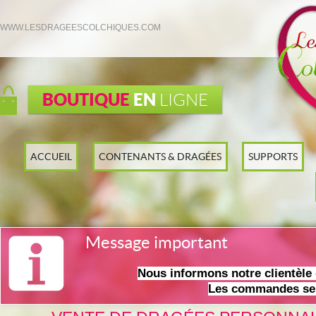
WWW.LESDRAGEESCOLCHIQUES.COM
BOUTIQUE
EN
LIGNE
ACCUEIL
CONTENANTS & DRAGÉES
SUPPORTS
Message important
Nous informons notre clientèl
Les commandes ser