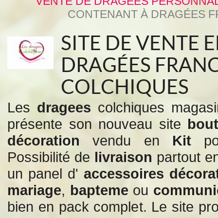
VENTE DE DRAGÉES PERSONNAL
CONTENANT À DRAGÉES F
SITE DE VENTE 
DRAGÉES FRANC
COLCHIQUES
Les
dragees
colchiques magas
présente son nouveau site
bou
décoration
vendu en
Kit
p
Possibilité de
livraison
partout e
un panel d'
accessoires
décora
mariage
,
bapteme
ou
communi
bien en pack complet. Le site p