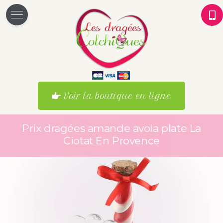
Voir la boutique en ligne
Prix dragées amande avola plate La
Ciotat En Provence