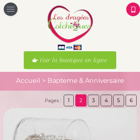
Voir la boutique en ligne
Accueil
>
Bapteme & Anniversaire
1
2
3
4
5
6
Pages :