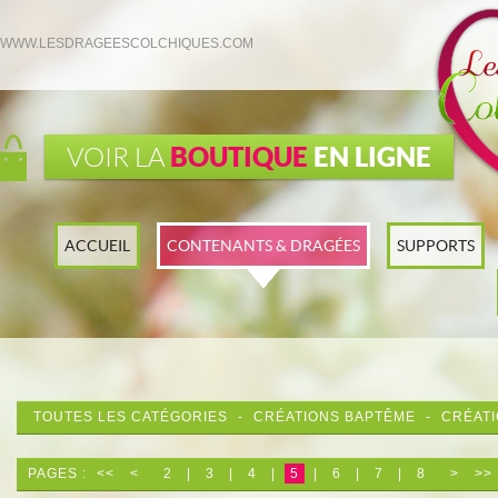
WWW.LESDRAGEESCOLCHIQUES.COM
BOUTIQUE
EN LIGNE
VOIR LA
ACCUEIL
CONTENANTS & DRAGÉES
SUPPORTS
TOUTES LES CATÉGORIES
-
CRÉATIONS BAPTÊME
-
CRÉAT
PAGES :
<<
<
2
|
3
|
4
|
5
|
6
|
7
|
8
>
>>