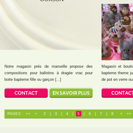
Notre magasin prés de marseille propose des
Magasin et bouti
compositions pour ballotins à dragée vrac pour
bapteme theme ju
boite bapteme fille ou garçon [...]
de pot en verre ou 
CONTACT
EN SAVOIR PLUS
CONTAC
PAGES :
<<
<
2
|
3
|
4
|
5
|
6
|
7
|
8
>
>>