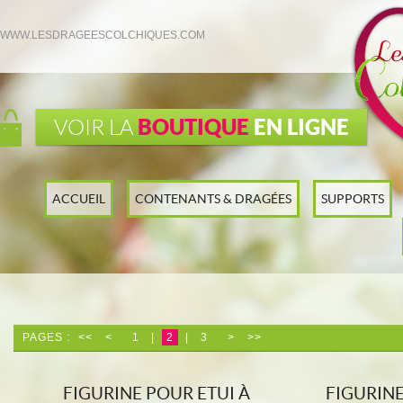
WWW.LESDRAGEESCOLCHIQUES.COM
BOUTIQUE
EN LIGNE
VOIR LA
ACCUEIL
CONTENANTS & DRAGÉES
SUPPORTS
PAGES :
<<
<
1
|
2
|
3
>
>>
FIGURINE POUR ETUI À
FIGURIN