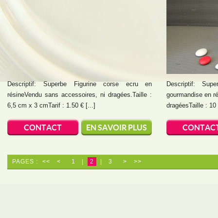
Descriptif: Superbe Figurine corse ecru en
Descriptif: Su
résineVendu sans accessoires, ni dragées.Taille :
gourmandise en ré
6,5 cm x 3 cmTarif : 1.50 € [...]
dragéesTaille : 10
CONTACT
EN SAVOIR PLUS
CONTAC
PAGES :
<<
<
1
|
2
|
3
>
>>