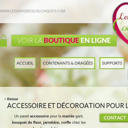
WWW.LESDRAGEESCOLCHIQUES.COM
BOUTIQUE
EN LIGNE
VOIR LA
ACCUEIL
CONTENANTS & DRAGÉES
SUPPORTS
<
Retour
ACCESSOIRE ET DÉCOROATION POUR 
Un panel
accessoire
pour la
mariée
gant,
CONTACT
bouquet de fleur, jarretiére, coiffe
chez les