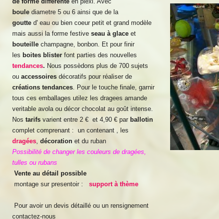
de forme différente
en plexi. Avec
boule
diametre 5 ou 6 ainsi que de la
goutte
d' eau ou bien coeur petit et grand modèle
mais aussi la forme festive
seau à glace
et
bouteille
champagne, bonbon. Et pour finir
les
boites blister
font parties des nouvelles
tendances
.
Nous possèdons plus de 700 sujets
ou
accessoires
décoratifs pour réaliser de
créations tendances
. Pour le touche finale, garnir
tous ces emballages utilez les dragees amande
veritable avola ou décor chocolat au goût intense.
Nos
tarifs
varient entre 2 € et 4,90 € par
ballotin
complet comprenant : un contenant , les
dragées
,
décoration
et du ruban
Possibilité de changer les couleurs de dragées,
tulles ou rubans
Vente au détail possible
montage sur presentoir :
support à thème
Pour avoir un devis détaillé ou un rensignement
contactez-nous