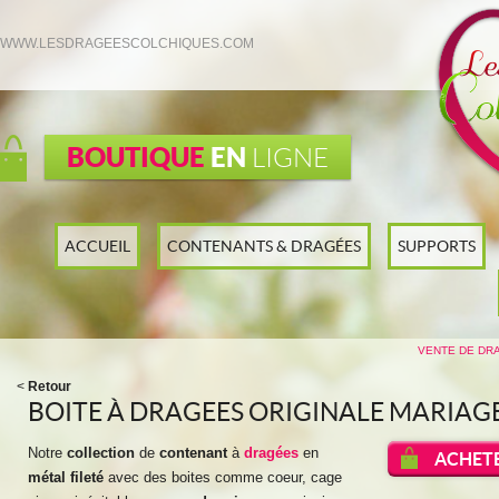
WWW.LESDRAGEESCOLCHIQUES.COM
BOUTIQUE
EN
LIGNE
ACCUEIL
CONTENANTS & DRAGÉES
SUPPORTS
VENTE DE DR
<
Retour
BOITE À DRAGEES ORIGINALE MARIAG
Notre
collection
de
contenant
à
dragées
en
ACHETE
métal fileté
avec des boites comme coeur, cage