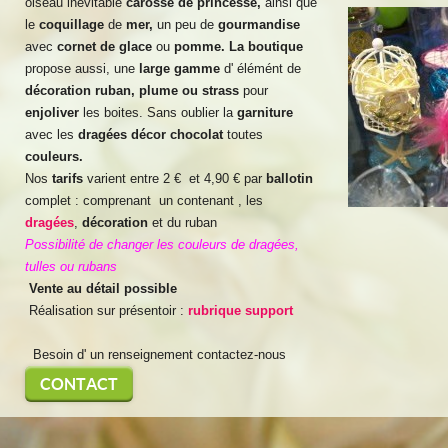
oiseau inévitable
carosse de princesse,
ainsi que
le
coquillage
de
mer,
un peu de
gourmandise
avec
cornet de glace
ou
pomme. La boutique
propose aussi, une
large gamme
d' élémént de
décoration ruban, plume ou strass
pour
enjoliver
les boites. Sans oublier la
garniture
avec les
dragées décor chocolat
toutes
couleurs.
Nos
tarifs
varient entre 2 € et 4,90 € par
ballotin
complet : comprenant un contenant , les
dragées
,
décoration
et du ruban
Possibilité de changer les couleurs de dragées,
tulles ou rubans
Vente au détail possible
Réalisation sur présentoir :
rubrique support
Besoin d' un renseignement contactez-nous
CONTACT