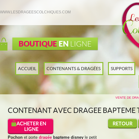
WWW.LESDRAGEESCOLCHIQUES.COM
BOUTIQUE
EN
LIGNE
ACCUEIL
CONTENANTS & DRAGÉES
SUPPORTS
VENTE DE DRA
CONTENANT AVEC DRAGEE BAPTEME 
ACHETER EN
RETOUR
LIGNE
Pochon
et porte
dragée
bapteme
disney
le petit