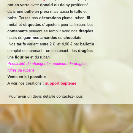
pot en verre
avec
donald ou daisy
positionné
dans une
bulle
en
plexi
mais aussi le
tulle
et
boite.
Toutes nos
décorations
plume, ruban,
fil
métal
et
etiquettes
s' ajoutent pour la finition. Les
contenants
peuvent se remplir avec nos
dragées
hauts de
gammes
amandes
ou
chocolats
.
Nos
tarifs
varient entre 2 € et 4,90 € par
ballotin
complet comprenant : un contenant , les
dragées
,
une
figurine
et du ruban
P
o
ssibilité de changer les couleurs de dragées,
tulles ou rubans
Vente en kit possible
A voir nos créations :
support bapteme
Pour avoir un devis détaillé contactez-nous