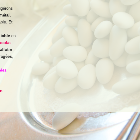
e
ggérons
métal
,
able. Et
iable
en
ocolat
.
allotin
ragées
,
gées,
on