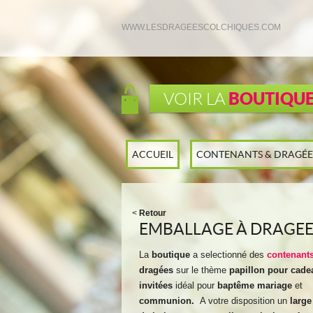
WWW.LESDRAGEESCOLCHIQUES.COM
BOUTIQU
VOIR LA
ACCUEIL
CONTENANTS & DRAGÉE
<
Retour
EMBALLAGE À DRAGEE
La
boutique
a selectionné des
contenant
dragées
sur le thème
papillon pour cade
invitées
idéal pour
baptême mariage
et
communion.
A votre disposition un
large