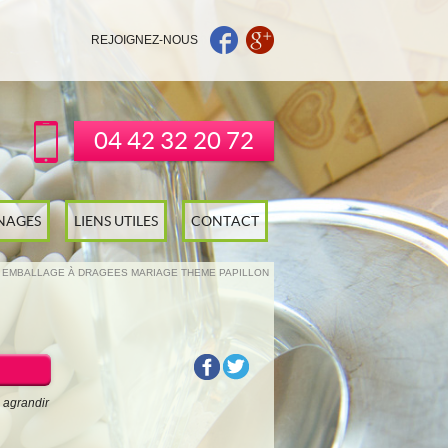
REJOIGNEZ-NOUS
04 42 32 20 72
NAGES
LIENS UTILES
CONTACT
 EMBALLAGE À DRAGEES MARIAGE THEME PAPILLON
 agrandir