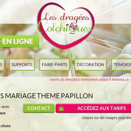
E
EN LIGNE
S
SUPPORTS
FAIRE-PARTS
DÉCORATION
TÉMOIG
VENTE DE DRAGÉES PERSONNALISÉES À MARSEILLE
:
S MARIAGE THEME PAPILLON
s
avec
CONTACT
ACCÉDEZ AUX
TARIFS
aux
cliquez sur les images pour les
 choix