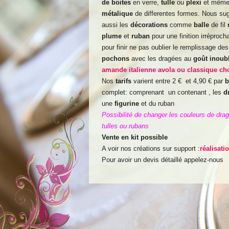
de
boites
en verre,
tulle
ou
plexi
et mêm
métalique
de differentes formes. Nous su
aussi les
décorations
comme
balle
de fil
plume
et
ruban
pour une finition irréproch
pour finir ne pas oublier le remplissage des
pochons
avec les dragées au
goût inoubl
amande italienne avola ou classique ch
Nos
tarifs
varient entre 2 € et 4,90 € par
b
complet: comprenant un contenant , les
d
une
figurine
et du ruban
Possibilité de changer les couleurs de dra
tulles ou rubans
Vente en kit possible
A voir nos créations sur support :
réalisati
Pour avoir un devis détaillé appelez-nous