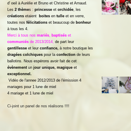
d' oeil à Aurèlie et Bruno et Christine et Arnaud.
L
es
2 thème
s :
princesse
et
orchidée
,
les
créations
etaient
boites
en
tulle
et en verre,
toutes nos
félicitations
et beaucoup de
bonheur
à tous les 4.
Merci à tous nos
mariés
,
baptisés
et
communiés
de 2013/2014,
de part leur
gentillesse
et leur
confiance,
à notre boutique les
dragées
colchiques
pour la
confection
de leurs
ballotins. Nous espérons avoir fait de cet
évènement
un
jour unique, magique
et
exceptionnel.
Vidéo de l'annee 2012/2013 de l'émission 4
mariages pour 1 lune de miel
4 mariage et 1 lune de miel
Ci-joint un panel de nos réalisons !!!!