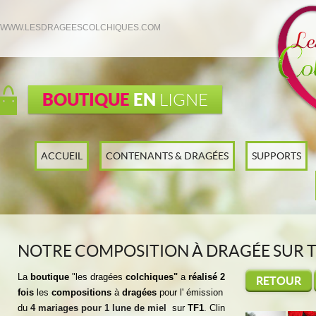
WWW.LESDRAGEESCOLCHIQUES.COM
BOUTIQUE
EN
LIGNE
ACCUEIL
CONTENANTS & DRAGÉES
SUPPORTS
NOTRE COMPOSITION À DRAGÉE SUR 
La
boutique
"les dragées
colchiques"
a
réalisé 2
RETOUR
fois
les
compositions
à
dragées
pour l' émission
du
4 mariages pour 1 lune de miel
sur
TF1
. Clin