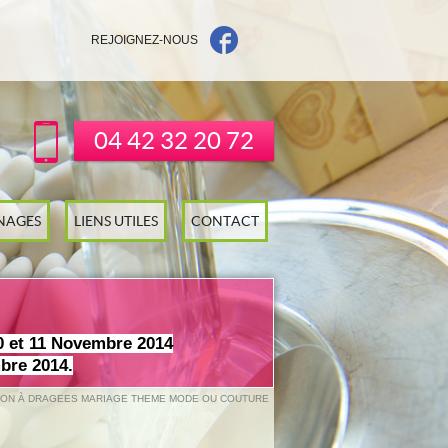
REJOIGNEZ-NOUS
04 42 32 20 72
NAGES
LIENS UTILES
CONTACT
0 et 11 Novembre 2014
bre 2014.
HON À DRAGEES MARIAGE THEME MODE OU COUTURE