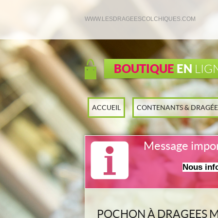
WWW.LESDRAGEESCOLCHIQUES.COM
BOUTIQUE
EN
LIG
ACCUEIL
CONTENANTS & DRAGÉE
Message impo
Nous inf
POCHON À DRAGEES 