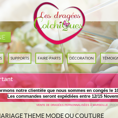
NE
S
SUPPORTS
FAIRE-PARTS
DÉCORATION
TÉMOIG
rtant
ormons notre clientèle que nous sommes en congés le 1
Les commandes seront expédiées entre 12/15 Novem
VENTE DE DRAGÉES PERSONNALISÉES À MARSEILLE
: POC
MARIAGE THEME MODE OU COUTURE