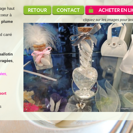
age haut
RETOUR
CONTACT
ACHETER EN LI
coeur à
cliquez sur les images pour les
c
plume
d carré
ballotin
ragées
,
gées,
port
s