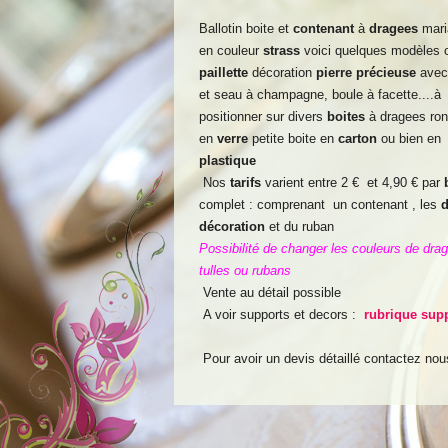
Ballotin boite et
contenant
à
dragees
mari
en couleur
strass
voici quelques modèles 
paillette
décoration
pierre précieuse
ave
et seau à champagne, boule à facette....à
positionner sur divers
boites
à dragees ron
en
verre
petite boite en
carton
ou bien en
plastique
Nos
tarifs
varient entre 2 € et 4,90 € par
complet : comprenant un contenant , les
d
décoration
et du ruban
Possibilité de changer les couleurs de dra
tulles ou rubans
Vente au détail possible
A voir supports et decors :
rubrique sup
Pour avoir un devis détaillé contactez nou