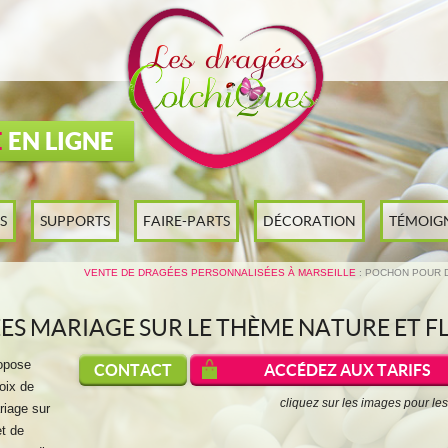
E
EN LIGNE
S
SUPPORTS
FAIRE-PARTS
DÉCORATION
TÉMOIG
VENTE DE DRAGÉES PERSONNALISÉES À MARSEILLE
: POCHON POUR 
S MARIAGE SUR LE THÈME NATURE ET F
opose
CONTACT
ACCÉDEZ AUX
TARIFS
oix de
cliquez sur les images pour les
riage sur
t de