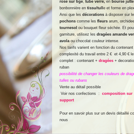
rose sur tige
,
tube verre,
en
bourse jutte
bonbonnière en
tissu/tull
e et forme en ple
Ansi que les
décorations
à disposer sur l
pochons
comme les
fleurs
arum, orchidee
tournesol
ou bouquet fleur séchée. Et pour
garniture, utilisez les
dragées amande ver
avola
ou chocolat couleur intense.
Nos tarifs varient en fonction du contenant 
complexité du travail entre 2 € et 4,90 € le 
complet : contenant +
dragées
+ decorati
ruban
possibilité de changer les couleurs de drag
tulles ou rubans
Vente au détail possible
Voir nos confections :
composition sur
support
Pour en savoir plus sur un devis détaillé c
nous