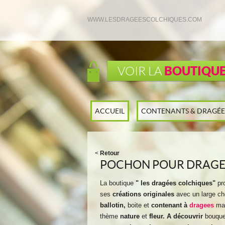
WWW.LESDRAGEESCOLCHIQUES.COM
BOUTIQU
VOIR LA
ACCUEIL
CONTENANTS & DRAGÉE
<
Retour
POCHON POUR DRAGEE
La boutique
" les dragées colchiques"
pr
ses
créations originales
avec un large ch
ballotin,
boite et
contenant à
dragees
ma
thème
nature
et
fleur. A découvrir
bouque