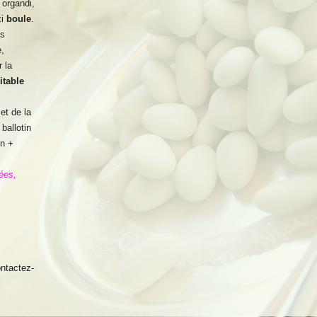
organdi,
xi
boule
.
es
,
 la
itable
et de la
ballotin
on +
ées,
ontactez-