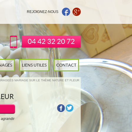
REJOIGNEZ-NOUS
04 42 32 20 72
NAGES
LIENS UTILES
CONTACT
DRAGEES MARIAGE SUR LE THÈME NATURE ET FLEUR
LEUR
 agrandir