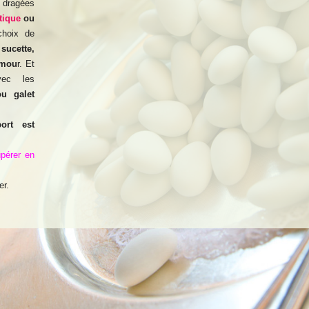
dragées
tique
ou
choix de
e
sucette,
amou
r. Et
vec les
ou galet
ort est
upérer en
er.