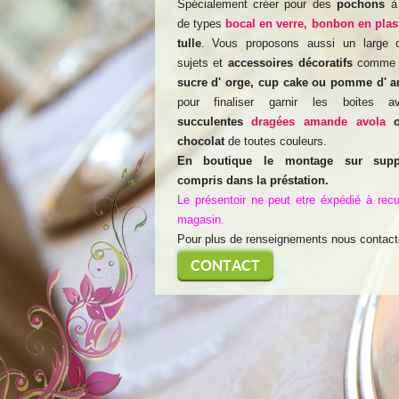
Spécialement créer pour des
pochons
à 
de types
bocal en verre, bonbon en plas
tulle
. Vous proposons aussi un large 
sujets et
accessoires décoratifs
comm
sucre d' orge, cup cake ou pomme d' 
pour finaliser garnir les boites a
succulentes
dragées amande avola
chocolat
de toutes couleurs.
En boutique le montage sur supp
compris dans la préstation.
Le présentoir ne peut etre éxpédié à rec
magasin.
Pour plus de renseignements nous contact
CONTACT