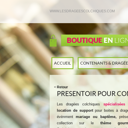
WWW.LESDRAGEESCOLCHIQUES.COM
BOUTIQUE
EN
LIG
ACCUEIL
CONTENANTS & DRAGÉE
<
Retour
PRESENTOIR POUR CO
Les dragées colchiques
spécialisées
location de support
pour boites à drag
évènment
mariage ou baptême,
prése
collection sur le
thème gourma