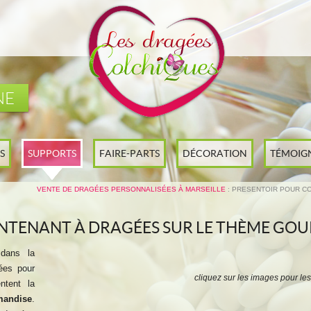
NE
S
SUPPORTS
FAIRE-PARTS
DÉCORATION
TÉMOIG
VENTE DE DRAGÉES PERSONNALISÉES À MARSEILLE
: PRESENTOIR POUR C
NTENANT À DRAGÉES SUR LE THÈME GO
dans la
ées pour
cliquez sur les images pour les
ntent la
ndise
.