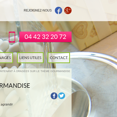
REJOIGNEZ-NOUS
04 42 32 20 72
NAGES
LIENS UTILES
CONTACT
ONTENANT À DRAGÉES SUR LE THÈME GOURMANDISE
URMANDISE
 agrandir