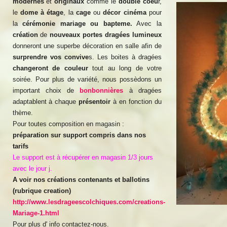
modernes
et
originaux
comme le
double coeu
r,
le
dome à étage
, la
cage
ou
décor cinéma
pour
la
cérémonie mariage ou bapteme.
Avec la
création
de
nouveaux
portes dragées
lumineux
donneront une superbe décoration en salle afin de
surprendre vos convive
s. Les boites à dragées
changeront de couleur
tout au long de votre
soirée. Pour plus de variété, nous possèdons un
important choix de
bonbonnières
à dragées
adaptablent à chaque
présentoir
à en fonction du
thème.
Pour toutes composition en magasin :
préparation sur support compris dans nos
tarifs
Le support est à récupérer en magasin 1/3 jours
avec le jour j.
A voir nos créations contenants et ballotins
(rubrique creation)
http://www.lesdrageescolchiques.com/creations-
Mariage-1.html
Pour plus d' info contactez-nous.