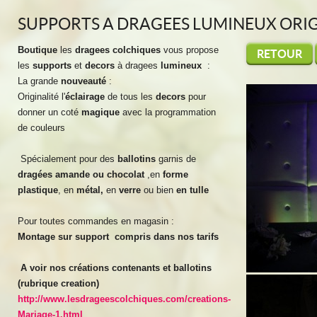
SUPPORTS A DRAGEES LUMINEUX ORI
Boutique
les
dragees colchiques
vous propose
RETOUR
les
supports
et
decors
à dragees
lumineux
:
La grande
nouveauté
:
Originalité l'
éclairage
de tous les
decors
pour
donner un coté
magique
avec la programmation
de couleurs
Spécialement pour des
ballotins
garnis de
dragées amande ou chocolat
,en
forme
plastique
, en
métal,
en
verre
ou bien
en tulle
Pour toutes commandes en magasin :
Montage sur support compris dans nos tarifs
A voir nos créations contenants et ballotins
(rubrique creation)
http://www.lesdrageescolchiques.com/creations-
Mariage-1.html