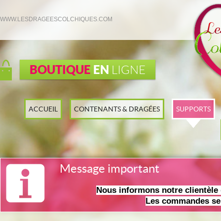
WWW.LESDRAGEESCOLCHIQUES.COM
BOUTIQUE
EN
LIGNE
ACCUEIL
CONTENANTS & DRAGÉES
SUPPORTS
Message important
Nous informons notre clientèl
Les commandes ser