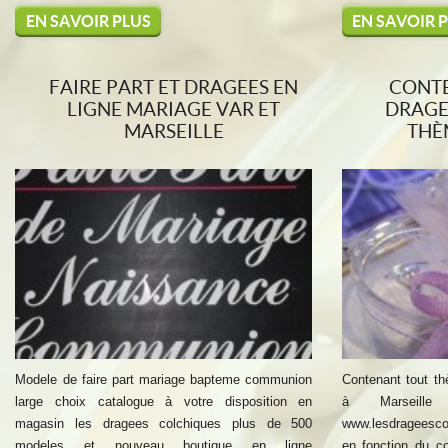
EN SAVOIR PLUS
EN SAVOIR 
FAIRE PART ET DRAGEES EN
CONTE
LIGNE MARIAGE VAR ET
DRAGE
MARSEILLE
THÈ
Modele de faire part mariage bapteme communion
Contenant tout t
large choix catalogue à votre disposition en
à Marseill
magasin les dragees colchiques plus de 500
www.lesdrageesco
modeles et nouveau boutique en ligne
en fonction du c