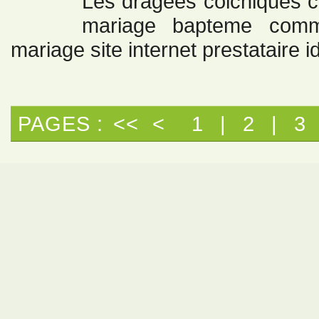
Les dragees colchiques co
mariage bapteme comm
mariage site internet prestataire 
PAGES :
<<
<
1
|
2
|
3