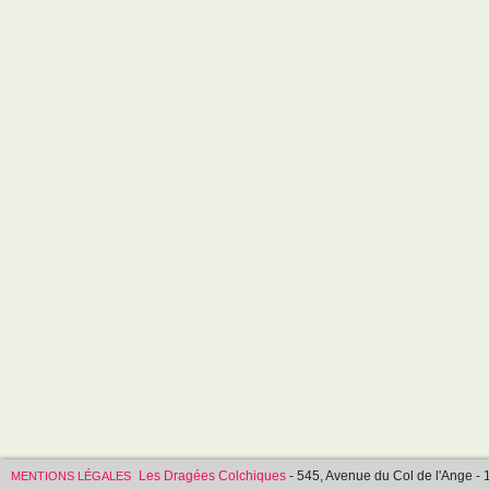
Les Dragées Colchiques
- 545, Avenue du Col de l'Ange
MENTIONS LÉGALES