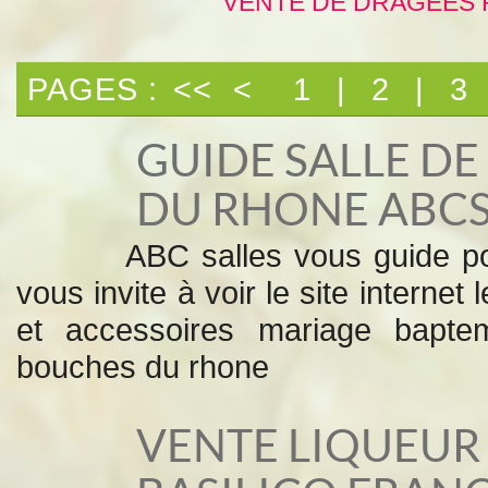
VENTE DE DRAGÉES 
PAGES :
<<
<
1
|
2
|
3
GUIDE SALLE D
DU RHONE ABC
ABC salles vous guide po
vous invite à voir le site intern
et accessoires mariage bap
bouches du rhone
VENTE LIQUEUR 