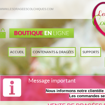
WWW.LESDRAGEESCOLCHIQUES.COM
BOUTIQUE
EN
LIGNE
ACCUEIL
CONTENANTS & DRAGÉES
SUPPORTS
Message important
Nous informons notre clientèl
Les commandes ser