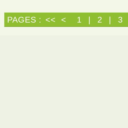
PAGES :
<<
<
1
|
2
|
3