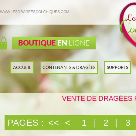
WWW.LESDRAGEESCOLCHIQUES.COM
BOUTIQUE
EN
LIGNE
ACCUEIL
CONTENANTS & DRAGÉES
SUPPORTS
VENTE DE DRAGÉES 
PAGES :
<<
<
1
|
2
|
3