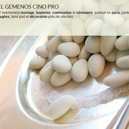
EL GEMENOS CINO PRO
l' evenement
mariage
,
bapteme
,
communion
et
séminaire
partout en
paca
, par
agées
, faire part et
décoration
prés de vitrolles.