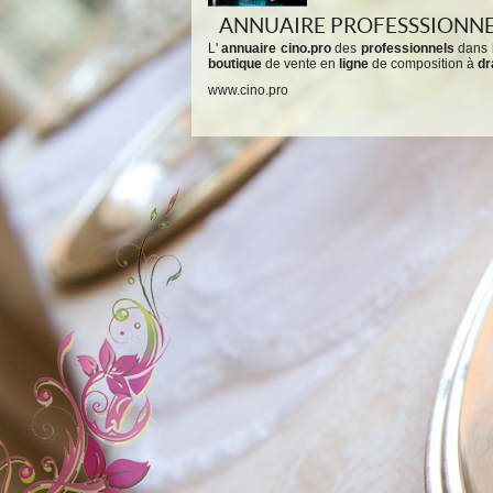
ANNUAIRE PROFESSSIONN
L'
annuaire
cino.pro
des
professionnels
dans 
boutique
de vente en
ligne
de composition à
dr
www.cino.pro