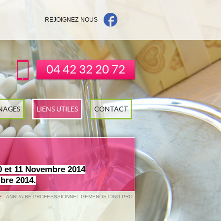
REJOIGNEZ-NOUS
04 42 32 20 72
NAGES
LIENS UTILES
CONTACT
0 et 11 Novembre 2014
bre 2014.
E
: ANNUAIRE PROFESSSIONNEL GEMENOS CINO PRO