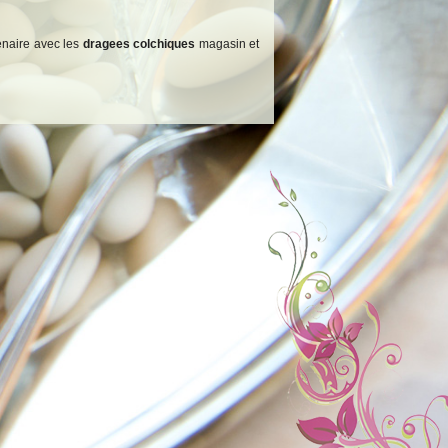
tenaire avec les
dragees colchiques
magasin et