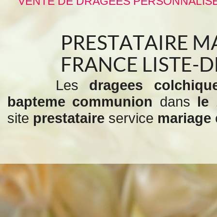
VENTE DE DRAGÉES PERSONNALISÉ
PRESTATAIRE MA
FRANCE LISTE-
Les
dragees colchiq
bapteme communion
dans
le
site
prestataire
service
mariage