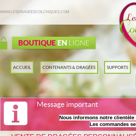
WWW.LESDRAGEESCOLCHIQUES.COM
BOUTIQUE
EN
LIGNE
ACCUEIL
CONTENANTS & DRAGÉES
SUPPORTS
Message important
Nous informons notre clientèl
Les commandes ser