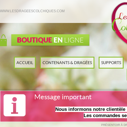
WWW.LESDRAGEESCOLCHIQUES.COM
BOUTIQUE
EN
LIGNE
ACCUEIL
CONTENANTS & DRAGÉES
SUPPORTS
Message important
Nous informons notre clientèl
Les commandes ser
PRÉSENTOIR À D