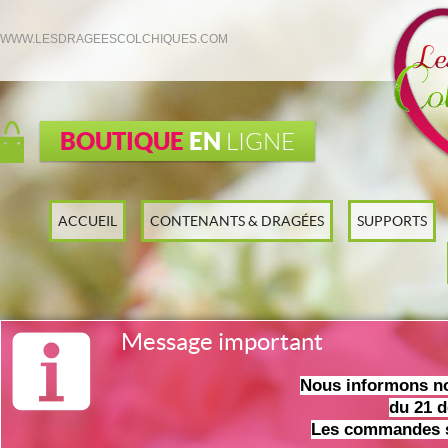
WWW.LESDRAGEESCOLCHIQUES.COM
BOUTIQUE
EN
LIGNE
ACCUEIL
CONTENANTS & DRAGÉES
SUPPORTS
Message important
Nous informons no
du 21 d
Les commandes se