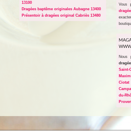
13100
Vous 
Dragées baptême originales Aubagne 13400
dragée
Présentoir à dragées original Cabriès 13480
exact
boutiqu
MAGA
WWW.
Nous 
dragée
Saint
Maxim
Ciota
Camp
du-Rh
Prove