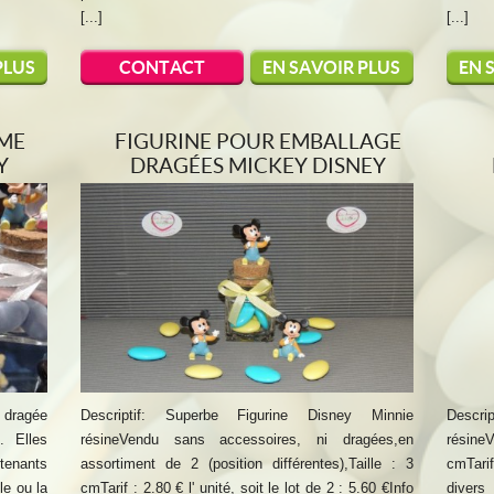
[...]
[...]
PLUS
CONTACT
EN SAVOIR PLUS
EN 
ÊME
FIGURINE POUR EMBALLAGE
Y
DRAGÉES MICKEY DISNEY
à dragée
Descriptif: Superbe Figurine Disney Minnie
Descri
. Elles
résineVendu sans accessoires, ni dragées,en
résineV
tenants
assortiment de 2 (position différentes),Taille : 3
cmTarif
le ou la
cmTarif : 2.80 € l' unité, soit le lot de 2 : 5.60 €Info
divers 