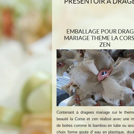
PRÉSENTOIR À DRA
EMBALLAGE POUR DRAG
MARIAGE THEME LA CORS
ZEN
Contenant à dragees mariage sur le theme
beauté la Corse et zen réalisé avec une m
de boites comme le bambou en tube ou assi
choix forme goute d' eau en plastique, doub