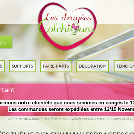
NE
S
SUPPORTS
FAIRE-PARTS
DÉCORATION
TÉMOIG
rtant
ormons notre clientèle que nous sommes en congés le 1
Les commandes seront expédiées entre 12/15 Novem
PRÉSENTOIR À DRAGÉES THÈME DISNEY WWW.LESDRAGEESCOLCHIQUES.COM - V