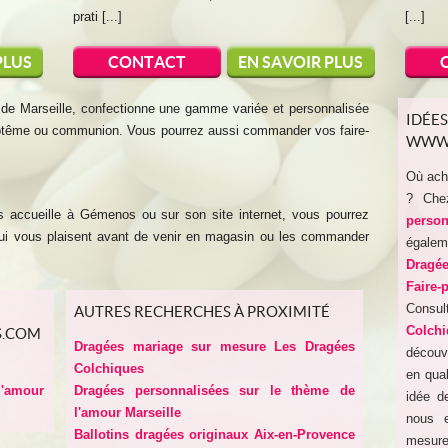
prati [...]
[...]
PLUS
CONTACT
EN SAVOIR PLUS
e Marseille, confectionne une gamme variée et personnalisée
IDÉE
aptême ou communion. Vous pourrez aussi commander vos faire-
WWW.
Où ach
? Che
 accueille à Gémenos ou sur son site internet, vous pourrez
perso
 qui vous plaisent avant de venir en magasin ou les commander
égale
Dragé
Faire-
Consul
AUTRES RECHERCHES À PROXIMITÉ
Colchi
S.COM
Dragées mariage sur mesure Les Dragées
découv
Colchiques
en qual
l'amour
Dragées personnalisées sur le thème de
idée d
l'amour Marseille
nous e
Ballotins dragées originaux Aix-en-Provence
mesure 