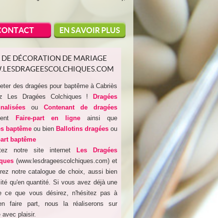
CONTACT
EN SAVOIR PLUS
S DE DÉCORATION DE MARIAGE
LESDRAGEESCOLCHIQUES.COM
eter des dragées pour baptême à Cabriès
z Les Dragées Colchiques !
Dragées
nnalisées
ou
Contenant de dragées
ment
Faire-part en ligne
ainsi que
es baptême
ou bien
Ballotins dragées
ou
part baptême
tez notre site internet
Les Dragées
ques
(www.lesdrageescolchiques.com) et
rez notre catalogue de choix, aussi bien
ité qu'en quantité. Si vous avez déjà une
e ce que vous désirez, n'hésitez pas à
n faire part, nous la réaliserons sur
avec plaisir.