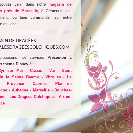
pouvez venir dans notre
magasin de
s près de Marseille
, à Gémenos plus
ement, ou bien commander sur notre
e en ligne.
SIN DE DRAGÉES
LESDRAGEESCOLCHIQUES.COM
proposons nos services
Présentoir à
s thème Disney
à :
-Cyr sur Mer
-
Cassis
-
Var
-
Saint
in la Sainte Baume
-
Vitrolles
-
La
t
-
Provence
-
Cabriès
-
Plan de
agne
-
Aubagne
-
Marseille
-
Bouches-
ône
-
Les Dragées Colchiques
-
Aix-en-
nce