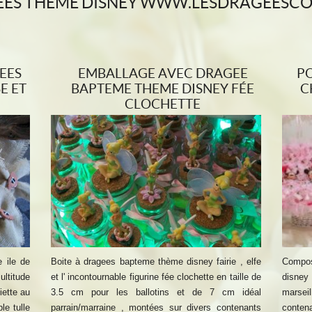
GÉES THÈME DISNEY WWW.LESDRAGEESC
EES
EMBALLAGE AVEC DRAGEE
PO
E ET
BAPTEME THEME DISNEY FÉE
C
CLOCHETTE
 ile de
Boite à dragees bapteme thème disney fairie , elfe
Compos
ultitude
et l' incontournable figurine fée clochette en taille de
disney
ette au
3.5 cm pour les ballotins et de 7 cm idéal
marseil
le tulle
parrain/marraine , montées sur divers contenants
contena